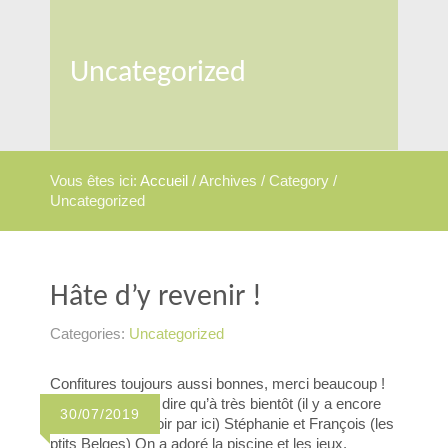
Uncategorized
Vous êtes ici:
Accueil
/
Archives
/ Category /
Uncategorized
Hâte d’y revenir !
Categories:
Uncategorized
Confitures toujours aussi bonnes, merci beaucoup !
On ne peut vous dire qu’à très bientôt (il y a encore
30/07/2019
mille choses à voir par ici) Stéphanie et François (les
ptits Belges) On a adoré la piscine et les jeux.