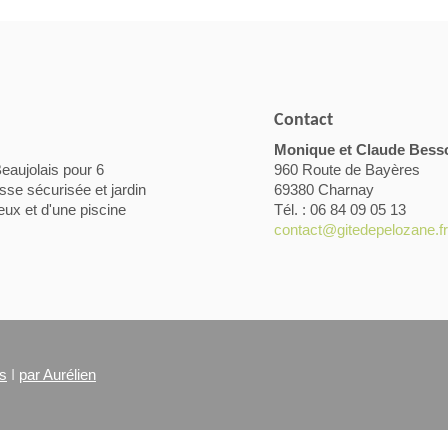
Contact
Monique et Claude Bess
Beaujolais pour 6
960 Route de Bayères
se sécurisée et jardin
69380 Charnay
eux et d'une piscine
Tél. : 06 84 09 05 13
contact@gitedepelozane.fr
es
I
par Aurélien