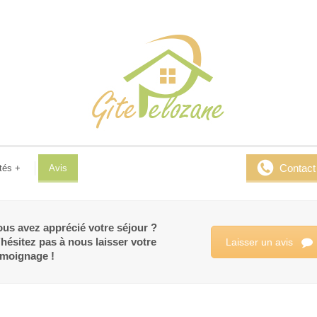
Contact
tés
+
Avis
us avez apprécié votre séjour ?
hésitez pas à nous laisser votre
Laisser un avis
émoignage !