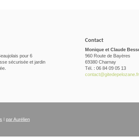
Contact
Monique et Claude Bess
Beaujolais pour 6
960 Route de Bayères
se sécurisée et jardin
69380 Charnay
ée.
Tél. : 06 84 09 05 13
contact@gitedepelozane.fr
es
I
par Aurélien